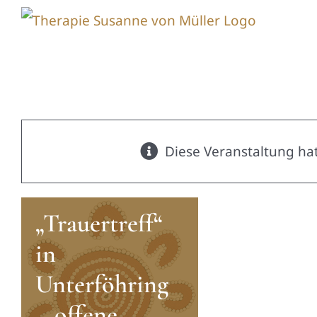
Zum
Inhalt
springen
Diese Veranstaltung hat
„Trauertreff“
in
Unterföhring
– offene