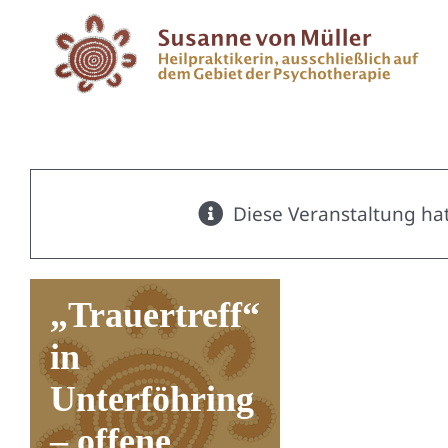
Zum
Inhalt
springen
Diese Veranstaltung hat
„Trauertreff“
in
Unterföhring
– offene